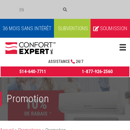
EN
COURRIEL
36 MOIS SANS INTÉRÊT
SUBVENTIONS
SOUMISSION
ASSISTANCE
24/7
514-640-7711
1-877-926-2560
Promotion