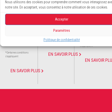
Nous utilisons des cookies pour comprendre comment vous interagissez av
EMENT
TION
SION
notre site. En acceptant, vous consentez à notre utilisation de ces cookies.
EXCLUSI
Découvrez nos
Communiquez
Accepter
promotions en
avec nous pour
F
cours
une soumission
Paramètres
Jusqu’à
36
à domicile*
*Certaines conditions
mois
sans
Politique de confidentialité
s’appliquent
*Certaines conditions
intérêt *
s’appliquent
*Certaines conditions
EN SAVOIR PLUS
s’appliquent
EN SAVOIR PL
EN SAVOIR PLUS