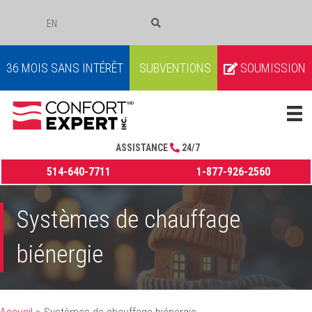
EN
COURRIEL
36 MOIS SANS INTÉRÊT
SUBVENTIONS
SOUMISSION
ASSISTANCE
24/7
514-640-7711
1-877-926-2560
Systèmes de chauffage
biénergie