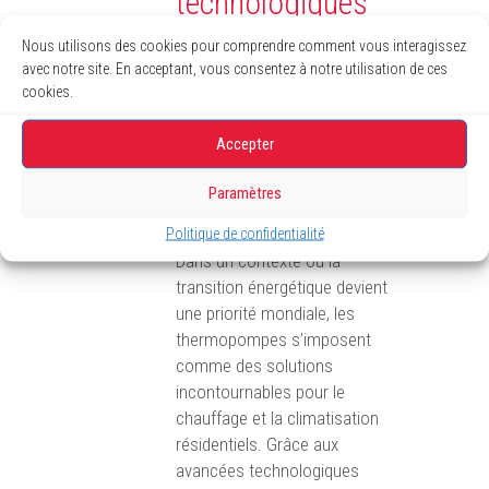
technologiques
dans le domaine
Nous utilisons des cookies pour comprendre comment vous interagissez
des
avec notre site. En acceptant, vous consentez à notre utilisation de ces
cookies.
thermopompes :
vers une efficacité
Accepter
énergétique
Paramètres
révolutionnée
Politique de confidentialité
Dans un contexte où la
transition énergétique devient
une priorité mondiale, les
thermopompes s’imposent
comme des solutions
incontournables pour le
chauffage et la climatisation
résidentiels. Grâce aux
avancées technologiques