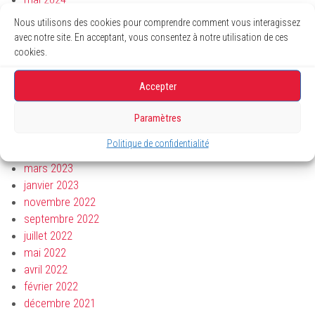
avril 2024
Nous utilisons des cookies pour comprendre comment vous interagissez
mars 2024
avec notre site. En acceptant, vous consentez à notre utilisation de ces
janvier 2024
cookies.
novembre 2023
octobre 2023
Accepter
août 2023
juillet 2023
Paramètres
juin 2023
Politique de confidentialité
avril 2023
mars 2023
janvier 2023
novembre 2022
septembre 2022
juillet 2022
mai 2022
avril 2022
février 2022
décembre 2021