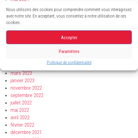
avril 2024
Nous utilisons des cookies pour comprendre comment vous interagissez
mars 2024
avec notre site. En acceptant, vous consentez à notre utilisation de ces
janvier 2024
cookies.
novembre 2023
octobre 2023
Accepter
août 2023
juillet 2023
Paramètres
juin 2023
Politique de confidentialité
avril 2023
mars 2023
janvier 2023
novembre 2022
septembre 2022
juillet 2022
mai 2022
avril 2022
février 2022
décembre 2021