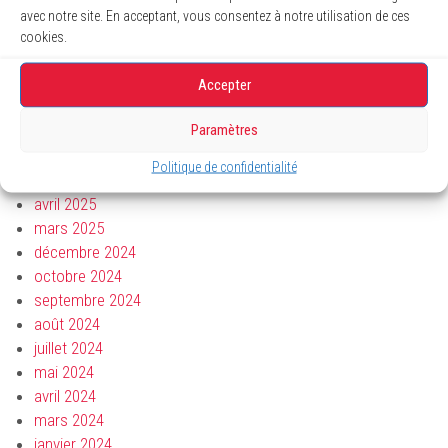
janvier 2026
avec notre site. En acceptant, vous consentez à notre utilisation de ces
décembre 2025
cookies.
novembre 2025
octobre 2025
Accepter
août 2025
Paramètres
juillet 2025
juin 2025
Politique de confidentialité
mai 2025
avril 2025
mars 2025
décembre 2024
octobre 2024
septembre 2024
août 2024
juillet 2024
mai 2024
avril 2024
mars 2024
janvier 2024