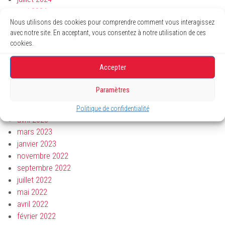
mai 2024
Nous utilisons des cookies pour comprendre comment vous interagissez
avril 2024
avec notre site. En acceptant, vous consentez à notre utilisation de ces
mars 2024
cookies.
janvier 2024
novembre 2023
Accepter
octobre 2023
août 2023
Paramètres
juillet 2023
juin 2023
Politique de confidentialité
avril 2023
mars 2023
janvier 2023
novembre 2022
septembre 2022
juillet 2022
mai 2022
avril 2022
février 2022