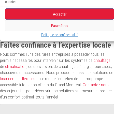
cookies.
protection
, des
services de réparation
, de
nettoyage innovateur
d’unités murales
et même le
nettoyage de conduits d’air
pour
Accepter
garantir la qualité de l’air intérieur.
Paramètres
Politique de confidentialité
Faites confiance à l’expertise locale
Nous sommes l’une des rares entreprises à posséder tous les
permis nécessaires pour intervenir sur les systèmes de
chauffage
,
de
climatisation
, de conversion, de chauffage biénergie, fournaises,
chaudières et accessoires. Nous proposons aussi des solutions de
financement flexibles
pour rendre l’entretien de thermopompe
accessible à tous nos clients du Grand Montréal.
Contactez-nous
dès aujourd’hui pour découvrir nos solutions sur mesure et profiter
d’un confort optimal, toute l’année!