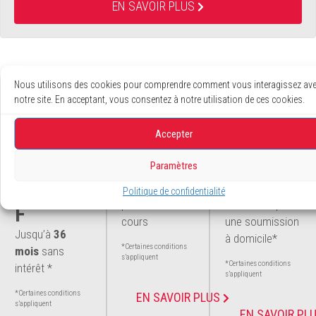
EN SAVOIR PLUS
Nous utilisons des cookies pour comprendre comment vous interagissez av
notre site. En acceptant, vous consentez à notre utilisation de ces cookies.
Accepter
FINANC
PROMO
SOUMIS
EMENT
TION
SION
Paramètres
EXCLUSI
Découvrez nos
Communiquez
Politique de confidentialité
promotions en
avec nous pour
F
cours
une soumission
Jusqu’à
36
à domicile*
*Certaines conditions
mois
sans
s’appliquent
*Certaines conditions
intérêt *
s’appliquent
*Certaines conditions
EN SAVOIR PLUS
s’appliquent
EN SAVOIR PL