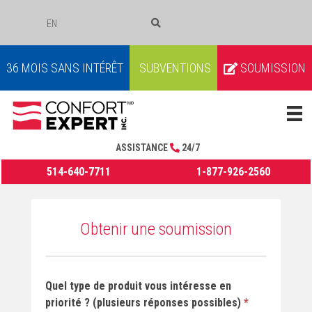
EN
COURRIEL
36 MOIS SANS INTÉRÊT
SUBVENTIONS
SOUMISSION
ASSISTANCE
24/7
514-640-7711
1-877-926-2560
Obtenir
Obtenir une soumission
une
soumission
Quel type de produit vous intéresse en
priorité ? (plusieurs réponses possibles)
*