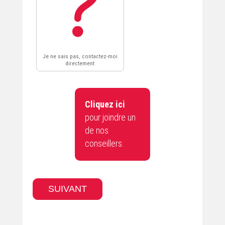
Cliquez ici
pour joindre un
de nos
conseillers.
Service d’entretien / réparation
SUIVANT