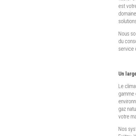
est votr
domaine 
solution
Nous som
du conso
service 
Un larg
Le clima
gamme co
environ
gaz natu
votre ma
Nos syst