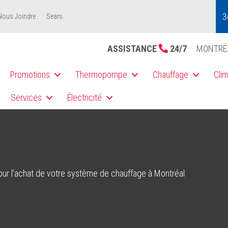
3
Nous Joindre
Sears
ASSISTANCE
24/7
MONTRÉ
Promotions
Thermopompe
Chauffage
Clim
Services
Électricité
 pour l’achat de votre système de chauffage à Montréal