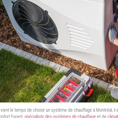
vient le temps de choisir un système de chauffage à Montréal, il e
Confort Expert,
spécialiste des systèmes de chauffage
et de
climat