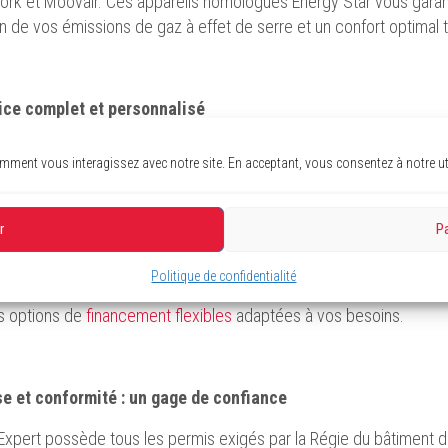
 York et Moovair. Ces appareils homologués Energy Star vous gar
n de vos émissions de gaz à effet de serre et un confort optimal to
ice complet et personnalisé
vente et l’installation, Confort Expert est là pour vous assister dan
ent vous interagissez avec notre site. En acceptant, vous consentez à notre uti
ents. Nous offrons notamment un service innovateur de
nettoyag
de l’air intérieur et l’efficacité de votre système de chauffage. Not
r répondre à vos urgences, ce qui vous assure une tranquillité d’
r
P
oposons également des
plans de protection
qui facilitent la main
Politique de confidentialité
ur durée de vie et évitant les pannes coûteuses. Pour rendre votre
s options de
financement flexibles
adaptées à vos besoins.
se et conformité : un gage de confiance
Expert possède tous les permis exigés par la Régie du bâtiment 