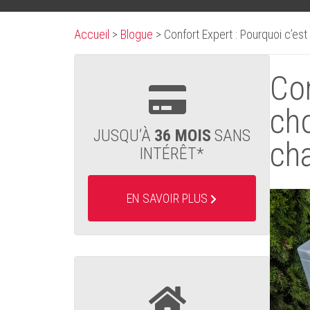
Accueil
>
Blogue
>
Confort Expert : Pourquoi c’est
Con
cho
JUSQU’À
36 MOIS
SANS
ch
INTÉRÊT*
EN SAVOIR PLUS