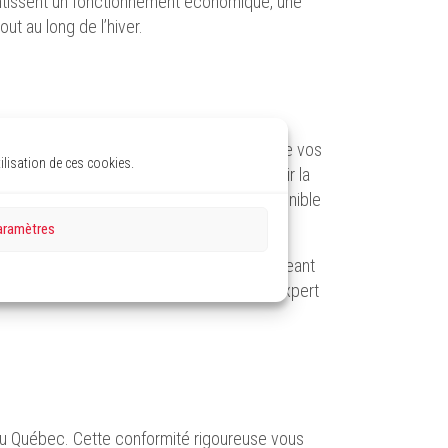
antissent un fonctionnement économique, une
ut au long de l’hiver.
s l’entretien, la réparation et le nettoyage de vos
lisation de ces cookies.
e de conduits d’air
, essentiel pour maintenir la
re équipe de techniciens certifiés est disponible
esprit en toutes circonstances.
aramètres
tenance régulière de vos appareils, prolongeant
 investissement plus accessible, Confort Expert
du Québec. Cette conformité rigoureuse vous