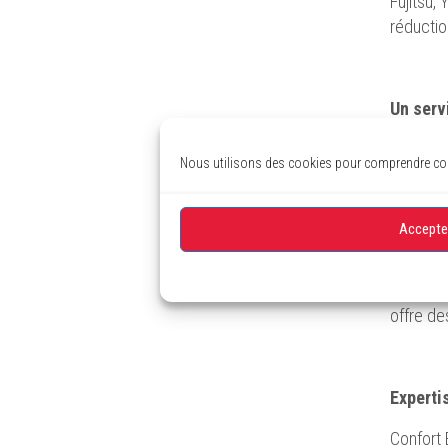
Fujitsu,
réductio
Un serv
Outre la 
Nous utilisons des cookies pour comprendre comm
équipem
qualité 
24/7 pou
Accepte
Nous pr
ainsi le
offre de
Experti
Confort 