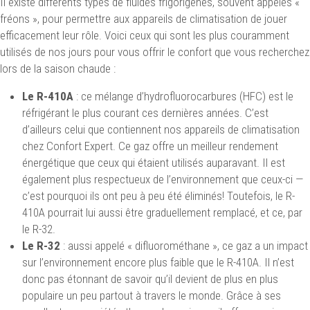
Il existe différents types de fluides frigorigènes, souvent appelés «
fréons », pour permettre aux appareils de climatisation de jouer
efficacement leur rôle. Voici ceux qui sont les plus couramment
utilisés de nos jours pour vous offrir le confort que vous recherchez
lors de la saison chaude :
Le R-410A
: ce mélange d’hydrofluorocarbures (HFC) est le
réfrigérant le plus courant ces dernières années. C’est
d’ailleurs celui que contiennent nos appareils de climatisation
chez Confort Expert. Ce gaz offre un meilleur rendement
énergétique que ceux qui étaient utilisés auparavant. Il est
également plus respectueux de l’environnement que ceux-ci —
c’est pourquoi ils ont peu à peu été éliminés! Toutefois, le R-
410A pourrait lui aussi être graduellement remplacé, et ce, par
le R-32.
Le R-32
: aussi appelé « difluorométhane », ce gaz a un impact
sur l’environnement encore plus faible que le R-410A. Il n’est
donc pas étonnant de savoir qu’il devient de plus en plus
populaire un peu partout à travers le monde. Grâce à ses