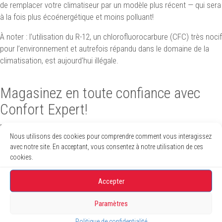
de remplacer votre climatiseur par un modèle plus récent — qui sera
à la fois plus écoénergétique et moins polluant!
À noter : l’utilisation du R-12, un chlorofluorocarbure (CFC) très nocif
pour l’environnement et autrefois répandu dans le domaine de la
climatisation, est aujourd’hui illégale.
Magasinez en toute confiance avec
Confort Expert!
Pour dénicher un
système de climatisation
conforme et fiable dans
Nous utilisons des cookies pour comprendre comment vous interagissez
le grand Montréal, consultez nos spécialistes chez Confort Expert.
avec notre site. En acceptant, vous consentez à notre utilisation de ces
Ils répondront à toutes vos questions et vous proposeront des
cookies.
modèles de marques reconnues telles que Daikin, Gree, York et
Amana.
Contactez-nous
pour trouver l’appareil qui convient à vos
Accepter
besoins!
Paramètres
Politique de confidentialité