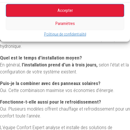
Est-elle efficace par temps froid?
Accepter
Oui. Les modèles modernes sont conçus pour fonctionner même
par temps froid.
Paramètres
Peut-elle remplacer mon système actuel?
Politique de confidentialité
Dans la majorité des cas, oui, surtout si vous avez déjà un système
hydronique.
Quel est le temps d’installation moyen?
En général,
l’installation prend d’un à trois jours,
selon l’état et la
configuration de votre système existent.
Puis-je la combiner avec des panneaux solaires?
Oui. Cette combinaison maximise vos économies d’énergie.
Fonctionne-t-elle aussi pour le refroidissement?
Oui. Plusieurs modèles offrent chauffage et refroidissement pour un
confort toute l’année.
L’équipe Confort Expert analyse et installe des solutions de