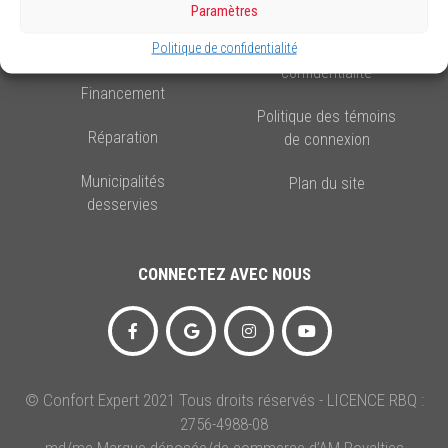
Paramètres
NOS SERVICES
LÉGAL
Politique de confidentialité
Plans De Protection
Politique de
confidentialité
Financement
Politique des témoins
Réparation
de connexion
Municipalités
Plan du site
desservies
CONNECTEZ AVEC NOUS
© Confort Expert 2021 Tous droits réservés - LICENCE RBQ :
2756-4988-08