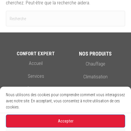
cherchez. Peut-être que la recherche aidera.
CONFORT EXPERT
NOS PRODUITS
Accueil
Chauffage
Services
Climatisation
À Propos
Thermopompe
Nous utilisons des cookies pour comprendre comment vous interagissez
avec notre site. En acceptant, vous consentez à notre utilisation de ces
Nous Joindre
Autres Produits
cookies.
Carrières
Accepter